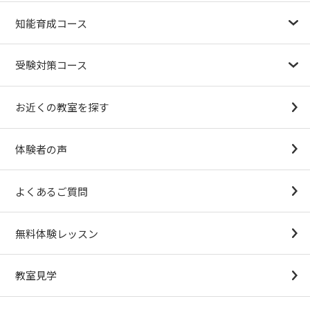
幼児教育が注目される理由
子育て応援ナビ
やる気スイッチグループについて
知能育成コース
1.5歳〜
3歳
4歳（年少）
5歳（年中）
6歳（年長）
小１～
パターンブロック
IQ（知能）テスト
検定対策
受験対策コース
幼稚園受験対策
小学校受験コース
最新合格速報
中学受験準備コース
お近くの教室を探す
（思考力アドバンスコースアストルム）
体験者の声
よくあるご質問
無料体験レッスン
教室見学