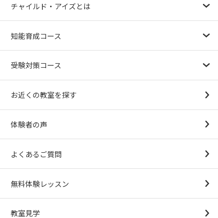
チャイルド・アイズとは
幼児教育が注目される理由
子育て応援ナビ
やる気スイッチグループについて
知能育成コース
1.5歳〜
3歳
4歳（年少）
5歳（年中）
6歳（年長）
小１～
パターンブロック
IQ（知能）テスト
検定対策
受験対策コース
幼稚園受験対策
小学校受験コース
最新合格速報
中学受験準備コース
お近くの教室を探す
（思考力アドバンスコースアストルム）
体験者の声
よくあるご質問
無料体験レッスン
教室見学