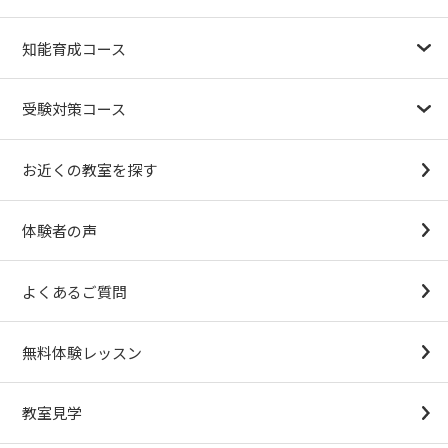
幼児教育が注目される理由
子育て応援ナビ
やる気スイッチグループについて
知能育成コース
1.5歳〜
3歳
4歳（年少）
5歳（年中）
6歳（年長）
小１～
パターンブロック
IQ（知能）テスト
検定対策
受験対策コース
幼稚園受験対策
小学校受験コース
最新合格速報
中学受験準備コース
お近くの教室を探す
（思考力アドバンスコースアストルム）
体験者の声
よくあるご質問
無料体験レッスン
教室見学