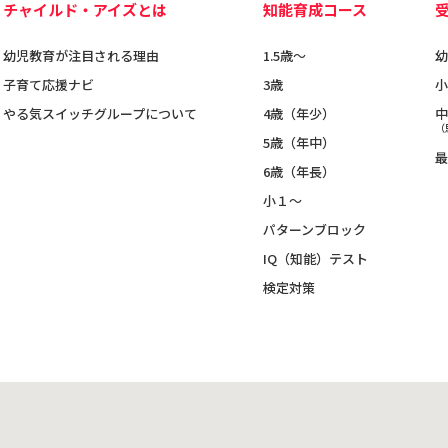
チャイルド・アイズとは
知能育成コース
幼児教育が注目される理由
1.5歳〜
幼
子育て応援ナビ
3歳
小
やる気スイッチグループについて
4歳（年少）
中
（
5歳（年中）
最
6歳（年長）
小１～
パターンブロック
IQ（知能）テスト
検定対策