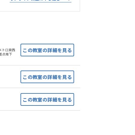
京メトロ東西
差点南下