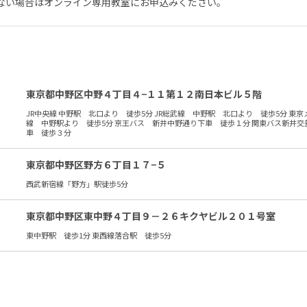
ない場合はオンライン専用教室にお申込みください。
東京都中野区中野４丁目４−１１第１２南日本ビル５階
JR中央線 中野駅 北口より 徒歩5分 JR総武線 中野駅 北口より 徒歩5分 東
線 中野駅より 徒歩5分 京王バス 新井中野通り下車 徒歩１分 関東バス新井交
車 徒歩３分
東京都中野区野方６丁目１７−５
西武新宿線「野方」駅徒歩5分
東京都中野区東中野４丁目９－２６キクヤビル２０１号室
東中野駅 徒歩1分 東西線落合駅 徒歩5分