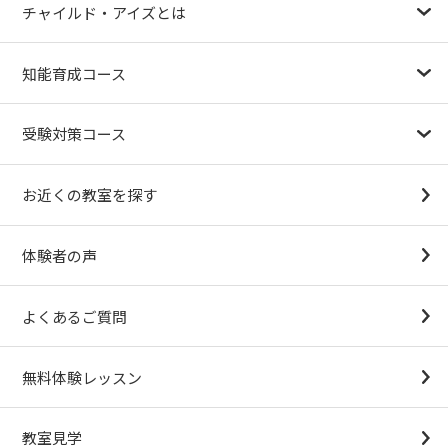
チャイルド・アイズとは
幼児教育が注目される理由
子育て応援ナビ
やる気スイッチグループについて
知能育成コース
1.5歳〜
3歳
4歳（年少）
5歳（年中）
6歳（年長）
小１～
パターンブロック
IQ（知能）テスト
検定対策
受験対策コース
幼稚園受験対策
小学校受験コース
最新合格速報
中学受験準備コース
お近くの教室を探す
（思考力アドバンスコースアストルム）
体験者の声
よくあるご質問
無料体験レッスン
教室見学