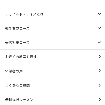
チャイルド・アイズとは
幼児教育が注目される理由
子育て応援ナビ
やる気スイッチグループについて
知能育成コース
1.5歳〜
3歳
4歳（年少）
5歳（年中）
6歳（年長）
小１～
パターンブロック
IQ（知能）テスト
検定対策
受験対策コース
幼稚園受験対策
小学校受験コース
最新合格速報
中学受験準備コース
お近くの教室を探す
（思考力アドバンスコースアストルム）
体験者の声
よくあるご質問
無料体験レッスン