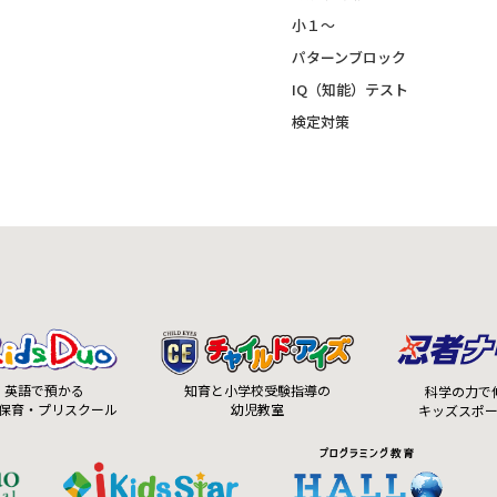
小１～
パターンブロック
IQ（知能）テスト
検定対策
知育と小学校受験指導の
英語で預かる
科学の力で
幼児教室
保育・プリスクール
キッズスポ