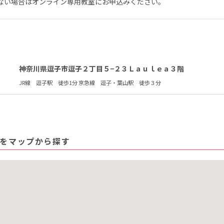
ない場合はオンライン専用教室にお申込みください。
神奈川県逗子市逗子２丁目５−２３Ｌａｕｌｅａ３階
JR線 逗子駅 徒歩1分 京急線 逗子・葉山駅 徒歩３分
をマップから探す