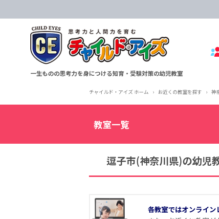
一生ものの思考力を身につける知育・受験対策の幼児教室
チャイルド・アイズ ホーム
›
お近くの教室を探す
›
神
教室一覧
逗子市(神奈川県)の幼児
各教室ではオンライン