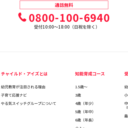
通話無料
0800-100-6940
受付10:00〜18:00（日祝を除く）
チャイルド・アイズとは
知能育成コース
幼児教育が注目される理由
1.5歳〜
幼
子育て応援ナビ
3歳
小
やる気スイッチグループについて
4歳（年少）
中
（
5歳（年中）
最
6歳（年長）