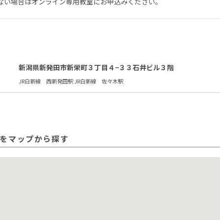
ない場合はオンライン専用教室にお申込みください。
新潟県新発田市新栄町３丁目４−３３石井ビル３階
JR白新線 西新発田駅 JR白新線 佐々木駅
をマップから探す