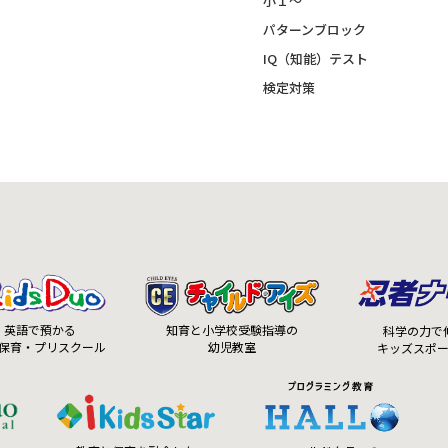
小１～
パターンブロック
IQ（知能）テスト
検定対策
知育と小学校受験指導の
英語で預かる
科学の力で
幼児教室
保育・プリスクール
キッズスポ