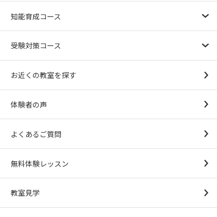
幼児教育が注目される理由
子育て応援ナビ
やる気スイッチグループについて
知能育成コース
1.5歳〜
3歳
4歳（年少）
5歳（年中）
6歳（年長）
小１～
パターンブロック
IQ（知能）テスト
検定対策
受験対策コース
幼稚園受験対策
小学校受験コース
最新合格速報
中学受験準備コース
お近くの教室を探す
（思考力アドバンスコースアストルム）
体験者の声
よくあるご質問
無料体験レッスン
教室見学