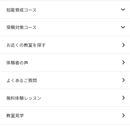
幼児教育が注目される理由
子育て応援ナビ
やる気スイッチグループについて
知能育成コース
1.5歳〜
3歳
4歳（年少）
5歳（年中）
6歳（年長）
小１～
パターンブロック
IQ（知能）テスト
検定対策
受験対策コース
幼稚園受験対策
小学校受験コース
最新合格速報
中学受験準備コース
お近くの教室を探す
（思考力アドバンスコースアストルム）
体験者の声
よくあるご質問
無料体験レッスン
教室見学