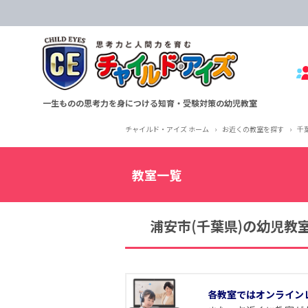
一生ものの思考力を身につける知育・受験対策の幼児教室
チャイルド・アイズ ホーム
›
お近くの教室を探す
›
千
教室一覧
浦安市(千葉県)の幼児教
各教室ではオンライン