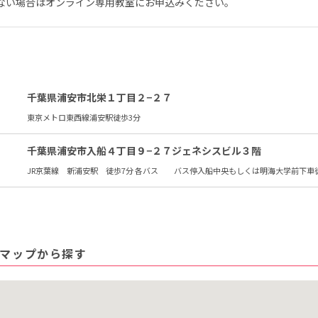
ない場合はオンライン専用教室にお申込みください。
千葉県浦安市北栄１丁目２−２７
東京メトロ東西線浦安駅徒歩3分
千葉県浦安市入船４丁目９−２７ジェネシスビル３階
JR京葉線 新浦安駅 徒歩7分 各バス バス停入船中央もしくは明海大学前下車
マップから探す