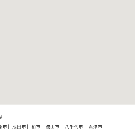
す
原市
成田市
柏市
流山市
八千代市
君津市