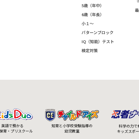
（
5歳（年中）
最
6歳（年長）
小１～
パターンブロック
IQ（知能）テスト
検定対策
知育と小学校受験指導の
英語で預かる
科学の力で
幼児教室
保育・プリスクール
キッズスポ