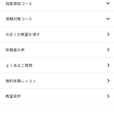
知能育成コース
1.5歳〜
3歳
4歳（年少）
5歳（年中）
6歳（年長）
小１～
パターンブロック
IQ（知能）テスト
検定対策
受験対策コース
幼稚園受験対策
小学校受験コース
最新合格速報
中学受験準備コース
お近くの教室を探す
（思考力アドバンスコースアストルム）
体験者の声
よくあるご質問
無料体験レッスン
教室見学