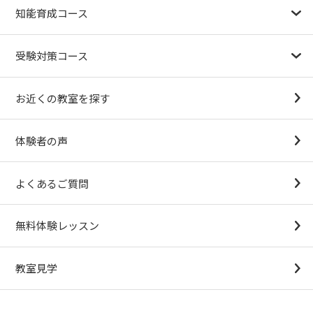
知能育成コース
1.5歳〜
3歳
4歳（年少）
5歳（年中）
6歳（年長）
小１～
パターンブロック
IQ（知能）テスト
検定対策
受験対策コース
幼稚園受験対策
小学校受験コース
最新合格速報
中学受験準備コース
お近くの教室を探す
（思考力アドバンスコースアストルム）
体験者の声
よくあるご質問
無料体験レッスン
教室見学