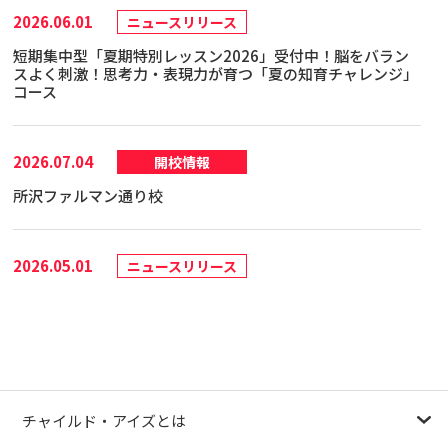
2026.06.01
ニュースリリース
短期集中型「夏期特別レッスン2026」受付中！脳をバラン
スよく刺激！思考力・表現力が育つ「夏の知育チャレンジ」
コース
2026.07.04
開校情報
所沢ファルマン通り校
2026.05.01
ニュースリリース
お子さまの可能性を見出すためのヒントがわかる『IQ（知
能）テスト』を限定価格2,310円(税込)で受けられるチャン
ス！キャンペーンを5月30日(土)まで実施
2026.03.18
その他
チャイルド・アイズとは
日経MJ『共働き念頭に特化型 やる気スイッチ、「聴く