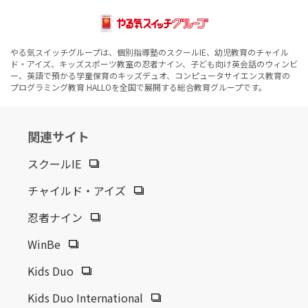
広島南校
やる気スイッチグループは、個別指導塾のスクールIE、幼児教育のチャイル
2026.01.16
ニュースリリース
ド・アイズ、キッズスポーツ教室の忍者ナイン、子ども向け英会話のウィンビ
ー、英語で預かる学童保育のキッズデュオ、コンピュータサイエンス教育の
新年特別企画!お子さまの可能性を見出すためのヒントがわ
プログラミング教育 HALLOを全国で展開する総合教育グループです。
かる 『IQ（知能）テスト』を限定価格2,310円(税込)で受け
られるチャンス! キャンペーンを1月31日(土)まで実施
関連サイト
2025.12.03
ニュースリリース
スクールIE
小学校受験は「冬の過ごし方」で差がつく チャイルド・アイ
ズ®の小学校受験対策冬期講習12月から実施中
チャイルド・アイズ
忍者ナイン
2025.12.01
ニュースリリース
WinBe
チャイルド・アイズの知育 冬期講習「Winter企画」スター
Kids Duo
ト
Kids Duo International