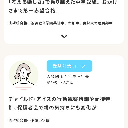
「考える楽しさ」で乗り越えた中学受験。
おかげ
さまで第一志望合格！
志望校合格…渋谷教育学園幕張中、市川中、東邦大付属東邦中
楽しいという思いが学びにつながっているチャイルド・ア
イズに、年中から小5までお世話になりました。一つの教
材でいろいろな遊びをしているうちに一つの問題を様々な
角度から考え、答えを見つけ出す力へと導いていただきま
した。小学校で学んだことだけで臨むのは難しいとされる
受験対策コース
中学受験の過去問を解いていると、「チャイルド・アイズ
で学んだ」という作図の問題を見せてくれました。「作
入会期間：年中～年長
図」として学んでいたわけではありませんが、それの基礎
となることを学んでいたので、問題を解くときの「ひらめ
桜台校 I・Aさん
き」を感じる瞬間を楽しめたようでした。 受験勉強が単な
る試験をパスするためのものではなく、学びの世界を広げ
る時間であったと感じられるのは、チャイルド・アイズで
チャイルド・アイズの行動観察特訓や面接特
「考える楽しさ」を教えていただいたからだと思います。
チャイルド・アイズで学んだ「思考力」は、勉強だけでは
訓、保護者会で親の気持ちにも変化が
なく、人間関係など人としてぶつかる壁をも乗り越える力
を見出していけると思います。 子どもの目線に立ち心に寄
り添いながらご指導をしてくださった先生方に心より感謝
志望校合格…淑徳小学校
申し上げます。 この春、わが子は第一志望校の門をくぐり