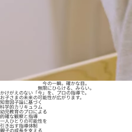
今の一瞬。確かな目。
無限にひらける、みらい。
かけがえのない
「
今
」
を
、
プロの指導で。
お子さまの未来の可能性が広がります。
知育因子論に基づく
科学的カリキュラム
幼児教育のプロによる
的確な観察と指導
一人ひとりの可能性を
引き出す指導体制
親子の成長を支える