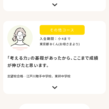
ます。ありがとうございました。
チャイルド・アイズでの行動観察特訓や面接特訓を受講で
きてとても良かったです。受験準備の1年をかけて娘が成
長していく姿を見ることができました。受験対策コースで
できたお友だちとの関係も、娘の成長に繋がったように思
います。チャイルド・アイズで開催されている保護者会も
その他コース
分かりやすく、父親の気持ちにも変化をもたらしていただ
きました。ありがとうございました。
入会期間：小4まで
東京都 Bくん(お母さまより)
「考える力」の基礎があったから、ここまで成績
が伸びたと思います。
志望校合格…江戸川取手中学校、東邦中学校
小4までチャイルド・アイズに通い、この春志望校に合格
することができました。小5の夏から大手進学塾で本格的
に受験勉強をはじめようと入塾テストを受けた際、「家で
何かをしてきたのか？」と非常に驚かれたことを思い出し