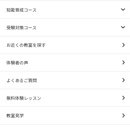
力」講習』の記事でチャイルド・アイズが掲載されました。
幼児教育が注目される理由
子育て応援ナビ
やる気スイッチグループについて
知能育成コース
1.5歳〜
3歳
4歳（年少）
5歳（年中）
6歳（年長）
小１～
パターンブロック
IQ（知能）テスト
検定対策
2026.03.16
ニュースリリース
受験対策コース
チャイルド・アイズの春期講習「Spring思考力チャレンジ」
開催中！知育か受験か、まずは試そう。この春、どっちの学
幼稚園受験対策
小学校受験コース
最新合格速報
中学受験準備コース
びを体験する?
お近くの教室を探す
（思考力アドバンスコースアストルム）
体験者の声
2026.02.28
開校情報
東石井校
よくあるご質問
2026.02.14
開校情報
無料体験レッスン
八千代村上校
教室見学
2026.02.14
開校情報