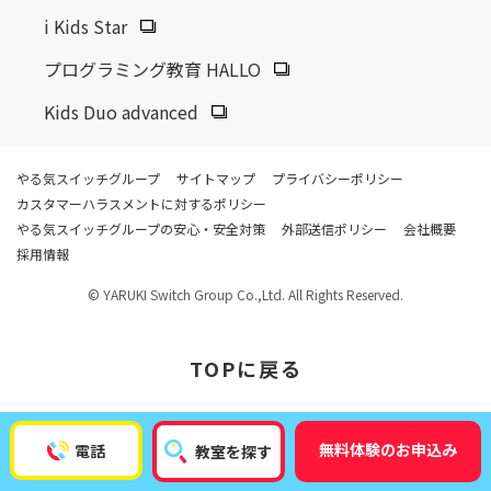
2025.10.23
その他
i Kids Star
「第43回 日経MJサービス業調査」の学習塾・予備校部門の
プログラミング教育 HALLO
売上高ランキングで当社が5年連続第1位を獲得しました。
Kids Duo advanced
2025.11.14
開校情報
やる気スイッチグループ
サイトマップ
プライバシーポリシー
松山市駅校
カスタマーハラスメントに対するポリシー
やる気スイッチグループの安心・安全対策
外部送信ポリシー
会社概要
採用情報
2025.10.29
開校情報
© YARUKI Switch Group Co.,Ltd. All Rights Reserved.
向ヶ丘遊園駅前校
TOP
に戻る
2025.10.29
開校情報
研究学園校
無料体験のお申込み
電話
教室を探す