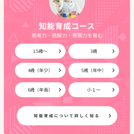
知能育成コース
思考力・読解力・表現力を育む
1.5歳～
3歳
4歳（年少）
5歳（年中）
6歳（年長）
小１～
知能育成について詳しく知る