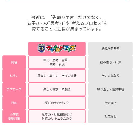
最近は、「先取り学習」だけでなく、
お子さまの“思考力”や“考えるプロセス”を
育てることに注目が集まっています。
幼児学習塾系
図形・思考・言語・
内容
読み書き・計算
空間・表現
ねらい
思考力・集中力・学びの姿勢
学力の先取り
アプローチ
楽しく探求・体験型
繰り返し・習熟重視
目的
学びの土台づくり
学力向上
小学校
思考力・行動観察など
対応なし
受験対策
対応カリキュラムあり